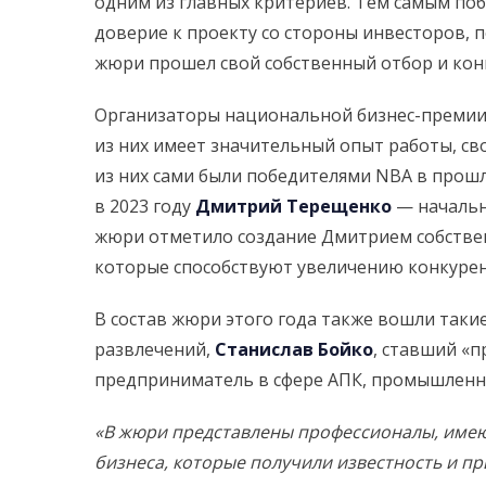
одним из главных критериев. Тем самым поб
доверие к проекту со стороны инвесторов, 
жюри прошел свой собственный отбор и конк
Организаторы национальной бизнес-премии 
из них имеет значительный опыт работы, св
из них сами были победителями NBA в прош
в 2023 году
Дмитрий Терещенко
— начальн
жюри отметило создание Дмитрием собствен
которые способствуют увеличению конкурен
В состав жюри этого года также вошли таки
развлечений,
Станислав Бойко
, ставший «
предприниматель в сфере АПК, промышленн
«
В жюри представлены профессионалы, имеющ
бизнеса, которые получили известность и п