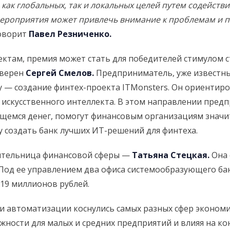
как глобальных, так и локальных целей путем содейст
мероприятия может привлечь внимание к проблемам и п
оворит
Павел Резниченко.
ктам, премия может стать для победителей стимулом с
уверен
Сергей Смелов.
Предприниматель, уже известный
 — создание финтех-проекта ITMonsters. Он ориентиро
 искусственного интеллекта. В этом направлении пред
щемся денег, помогут финансовым организациям значи
у создать банк лучших ИТ-решений для финтеха.
вительница финансовой сферы —
Татьяна Стецкая.
Она 
 Под ее управлением два офиса системообразующего банк
 19 миллионов рублей.
и автоматизации коснулись самых разных сфер экономи
ожности для малых и средних предприятий и влияя на к