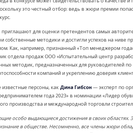
еда в конкурсе может свидетельствовать о качестве и
поскольку это честный отбор: ведь в жюри премии попас
урс.
приглашают для оценки претендентов самых авторите
ои собственные методики и достигли успехов на ниве 
лом. Как, например, признанный «Топ менеджером год
ик отдела продаж ООО «Испытательный центр разработ
ных методик, предназначенных для руководителей по
тоспособности компаний и укреплению доверия клиент
е известные персоны, как
Дина Гибсон
— эксперт по ор
предпринимателем года 2023» в номинации «Лидер обув
ого производства и международной торговли строите
ие особо выдающиеся достижения в своих областях. Эт
ризнание в обществе. Несомненно
,
все члены жюри обла