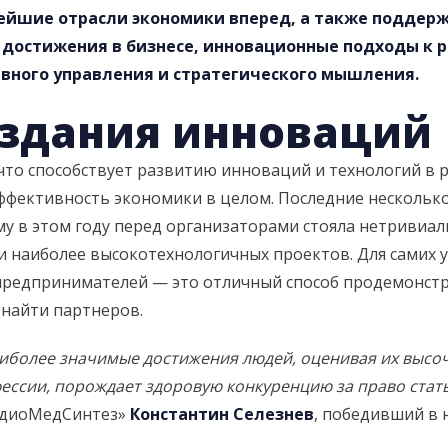
нейшие отрасли экономики вперед, а также подде
 достижения в бизнесе, инновационные подходы к 
ного управления и стратегического мышления.
оздания инноваций
что способствует развитию инноваций и технологий в р
фективность экономики в целом. Последние несколько 
у в этом году перед организаторами стояла нетривиал
 наиболее высокотехнологичных проектов. Для самих у
 предпринимателей — это отличный способ продемонст
 найти партнеров.
иболее значимые достижения людей, оценивая их высоч
ессии, порождает здоровую конкуренцию за право стат
РадиоМедСинтез»
Константин Селезнев
, победивший в 