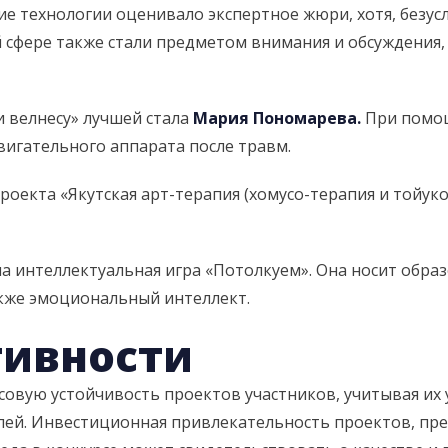
ие технологии оценивало экспертное жюри, хотя, безус
сфере также стали предметом внимания и обсуждения, 
и велнесу» лучшей стала
Мария Пономарева.
При помощ
вигательного аппарата после травм.
оекта «Якутская арт-терапия (хомусо-терапия и тойуко
а интеллектуальная игра «Потолкуем». Она носит обра
акже эмоциональный интеллект.
тивности
овую устойчивость проектов участников, учитывая их 
елей. Инвестиционная привлекательность проектов, пр