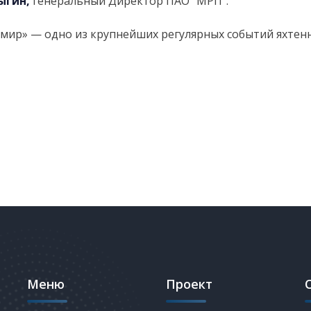
сыгин,
генеральный Директор ПАО “МРП”.
ир» — одно из крупнейших регулярных событий яхтенн
Меню
Проект