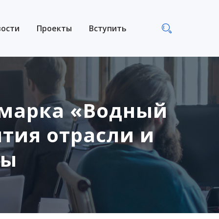
вости
Проекты
Вступить
рмарка «Водный
тия отрасли и
сы