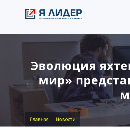
Эволюция яхте
мир» предста
м
Главная
Новости