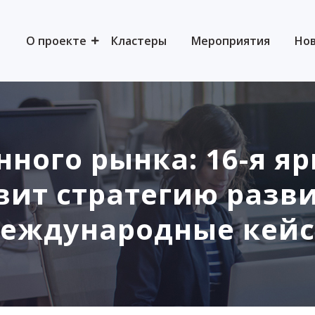
О проекте
Кластеры
Мероприятия
Но
нного рынка: 16-я я
вит стратегию разви
еждународные кей