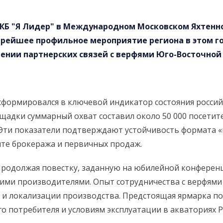
АДКБ "Я Лидер" в Международном Московском Яхтенн
арейшее профильное мероприятие региона в этом го
ении партнерских связей с верфями Юго-Восточной 
сформировался в ключевой индикатор состояния росси
щадки суммарный охват составил около 50 000 посетите
 Эти показатели подтверждают устойчивость формата «
нте брокеража и первичных продаж.
Продолжая повестку, заданную на юбилейной конференци
кими производителями. Опыт сотрудничества с верфями 
и и локализации производства. Предстоящая ярмарка п
о потребителя и условиям эксплуатации в акваториях Р